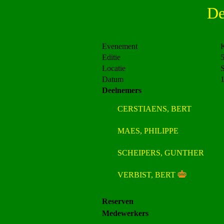
De
Evenement
K
Editie
Locatie
S
Datum
Deelnemers
CERSTIAENS, BERT
MAES, PHILIPPE
SCHEIPERS, GUNTHER
VERBIST, BERT
Reserven
Medewerkers