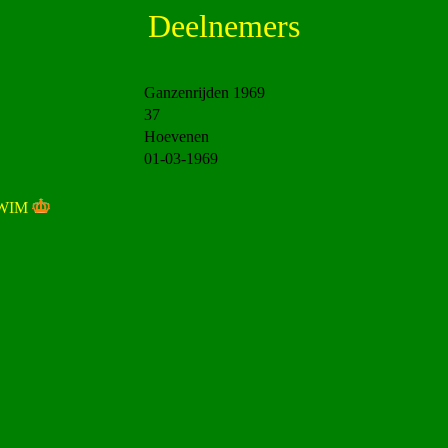
Deelnemers
Ganzenrijden 1969
37
Hoevenen
01-03-1969
WIM