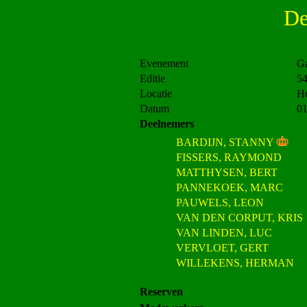
De
Evenement
Ga
Editie
5
Locatie
H
Datum
01
Deelnemers
BARDIJN, STANNY
FISSERS, RAYMOND
MATTHYSEN, BERT
PANNEKOEK, MARC
PAUWELS, LEON
VAN DEN CORPUT, KRIS
VAN LINDEN, LUC
VERVLOET, GERT
WILLEKENS, HERMAN
Reserven