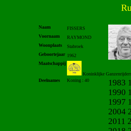
Ru
Naam
FISSERS
Voornaam
RAYMOND
Woonplaats
Stabroek
Geboortejaar
1962
Maatschappij
Koninklijke Ganzenrijder
Deelnames
Koning : 40
1983 
1990 
1997 
2004 
2011 
2018 