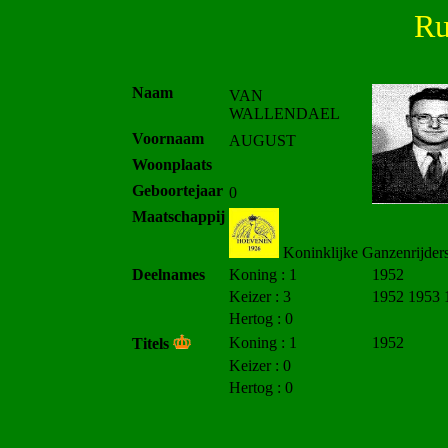
Ru
Naam
VAN
WALLENDAEL
Voornaam
AUGUST
Woonplaats
Geboortejaar
0
Maatschappij
Koninklijke Ganzenrijder
Deelnames
Koning : 1
1952
Keizer : 3
1952 1953 
Hertog : 0
Koning : 1
1952
Titels
Keizer : 0
Hertog : 0