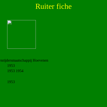
Ruiter fiche
nrijdersmaatschappij Hoevenen
1953
1953 1954
1953