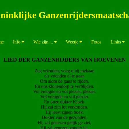
ninklijke Ganzenrijdersmaatsch
me
Info
Wie zijn ...
Weetje
Fotos
Links
LIED DER GANZENRIJDERS VAN HOEVENEN
Zeg vrienden, voeg u bij mekaar,
als vrienden al te gaar.
Om alom de gans te rijden,
En ons klonendorp te verblijden.
Vol vreugde en vol plezier, plezier.
Vol vreugde en vol plezier.
En onze dokter Kloek.
Hij zal zijn lot verkonden.
Hij leest zijnen boek.
Dokter van de gezonden.
Hij zal genezen gelijk ge ziet,
Hij zal genezen zonder iet.