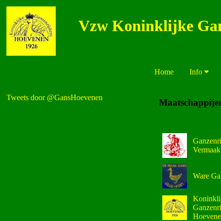
Vzw Koninklijke Ga
Home
Info
Fotos
Links
Tweets door @GansHoevenen
Maatschappijen
Ganzenri
Vermaak
Ware Gan
Koninkli
Ganzenri
Hoevene